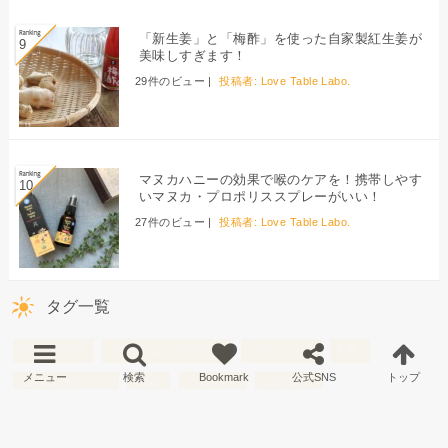
「新生姜」と「梅酢」を使った自家製紅生姜が
美味しすぎます！
29件のビュー
|
投稿者:
Love Table Labo.
マヌカハニーの効果で喉のケアを！携帯しやす
いマヌカ・プロポリススプレーがいい！
27件のビュー
|
投稿者:
Love Table Labo.
タグ一覧
マルティナ
オーガニックコスメ
ゾネントア
LTL
コスメクラフト
古都
ソネット
自己紹介
オーガニックスキンケア
おもちゃ箱
日本オーガニックライフ協会
shiori
佐野亜衣子