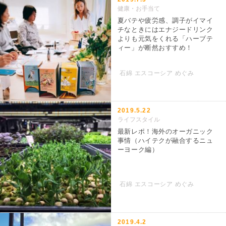
健康・お手当て
夏バテや疲労感、調子がイマイ
チなときにはエナジードリンク
よりも元気をくれる「ハーブテ
ィー」が断然おすすめ！
石綿 エスコーシア めぐみ
2019.5.22
ライフスタイル
最新レポ！海外のオーガニック
事情（ハイテクが融合するニュ
ーヨーク編）
石綿 エスコーシア めぐみ
2019.4.2