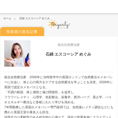
ホーム
石綿 エスコーシア めぐみ
投稿者の過去記事
統合自然療法家
石綿 エスコーシア めぐみ
統合自然療法家 2006年に当時留学中の英国ロンドンで自然療法ホメオパシ
ーに出会い、体と心の両方をケアする自然療法を学ぶことを決意。2009年に
英国で認定ホメオパスとなる。
「不調の根源、体と感情と魂の関係性」を追求し、
フラワーレメディ、心理学、色彩療法、栄養学、西洋ハーブ、星占学、バイ
オエネルギー療法など多岐にわたり学びを深める。
7年間勤務した英国ホメオパシー専門薬局では、自然薬レメディ調合などにも
携わり英国王室や著名人も担当。
目指すのは柔軟性のある総合的な心身ケア。現在は世界各地にクライアント