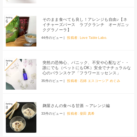
そのまま食べても良し！アレンジも自由♪【ネ
イチャーズパース ラブクランチ オーガニッ
クグラノーラ】
44件のビュー
|
投稿者:
Love Table Labo.
突然の恐怖心、パニック、不安や心配など・・
誰にでも（ペットにもOK）安全でナチュラルな
心のバランスケア「フラワーエッセンス」
35件のビュー
|
投稿者:
石綿 エスコーシア めぐみ
麹屋さんの食べる甘酒 ～アレンジ編
33件のビュー
|
投稿者:
柴田 真希