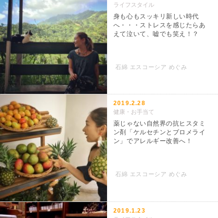
ライフスタイル
身も心もスッキリ新しい時代
へ・・・ストレスを感じたらあ
えて泣いて、嘘でも笑え！？
石綿 エスコーシア めぐみ
2019.2.28
健康・お手当て
薬じゃない自然界の抗ヒスタミ
ン剤「ケルセチンとブロメライ
ン」でアレルギー改善へ！
石綿 エスコーシア めぐみ
2019.1.23