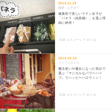
2019.11.29
健康・お手当て
健康的で美しいラテン女子が
「パネラ（純黒糖）」を選ぶ理
由に納得！
石綿 エスコーシア めぐみ
2019.10.24
ライフスタイル
魔法使いや魔女になった気分で
選ぶ『マジカルなパワーハー
ブ』でハッピーハロウィン！
石綿 エスコーシア めぐみ