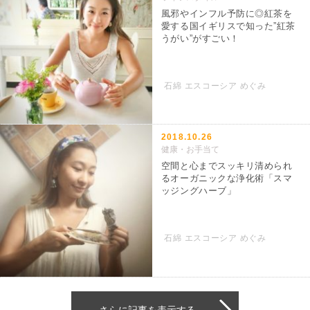
風邪やインフル予防に◎紅茶を
愛する国イギリスで知った”紅茶
うがい”がすごい！
石綿 エスコーシア めぐみ
2018.10.26
健康・お手当て
空間と心までスッキリ清められ
るオーガニックな浄化術「スマ
ッジングハーブ」
石綿 エスコーシア めぐみ
さらに記事を表示する