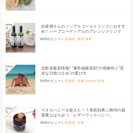
妊産婦さんのノンアルコールドリンクにおすす
め！ハーブコーディアルのアレンジドリンク
64件のビュー
|
投稿者:
柴田 真希
北欧発最新情報! ”紫外線吸収剤”の危険性と”安
全な日焼け止め”の選び方
54件のビュー
|
投稿者:
佐藤 Nyfeler 史枝
マヌカハニーを超えた！？美肌効果に期待の超
貴重なはちみつ「レザーウッドハニー」
49件のビュー
|
投稿者:
古都