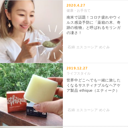
2020.4.27
健康・お手当て
南米で話題！コロナ疲れやウィ
ルス感染予防に「薬箱の木、奇
跡の植物」と呼ばれるモリンガ
の凄さ！
石綿 エスコーシア めぐみ
2019.12.27
ライフスタイル
世界中どこへでも一緒に旅した
くなるサスティナブルなヘアケ
ア製品 ethique（エティーク）
石綿 エスコーシア めぐみ