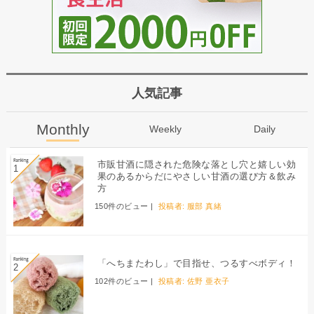
人気記事
Monthly
Weekly
Daily
市販甘酒に隠された危険な落とし穴と嬉しい効
果のあるからだにやさしい甘酒の選び方＆飲み
方
150件のビュー
|
投稿者:
服部 真緒
「へちまたわし」で目指せ、つるすべボディ！
102件のビュー
|
投稿者:
佐野 亜衣子