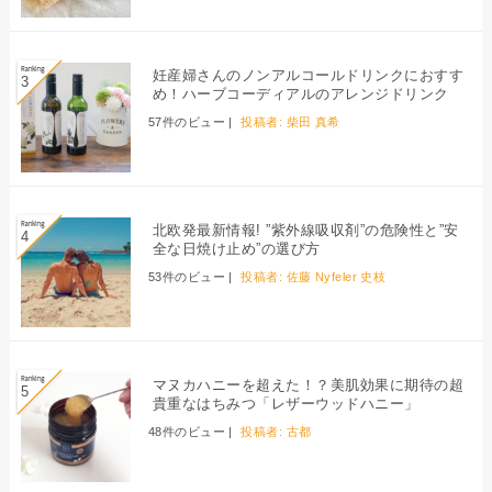
妊産婦さんのノンアルコールドリンクにおすす
め！ハーブコーディアルのアレンジドリンク
57件のビュー
|
投稿者:
柴田 真希
北欧発最新情報! ”紫外線吸収剤”の危険性と”安
全な日焼け止め”の選び方
53件のビュー
|
投稿者:
佐藤 Nyfeler 史枝
マヌカハニーを超えた！？美肌効果に期待の超
貴重なはちみつ「レザーウッドハニー」
48件のビュー
|
投稿者:
古都