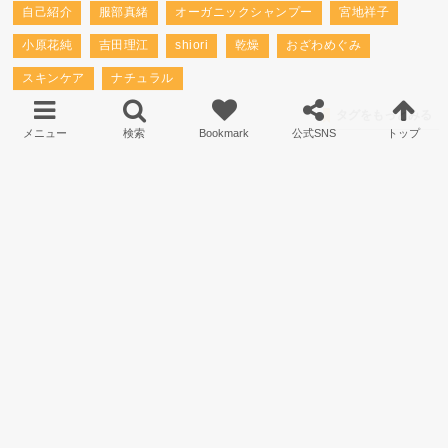
自己紹介
服部真緒
オーガニックシャンプー
宮地祥子
小原花純
吉田理江
shiori
乾燥
おざわめぐみ
スキンケア
ナチュラル
タグをもっとみる
オーガリーについて
サイトマップ
プライバシーポリシー
運営会社について
お問い合わせ