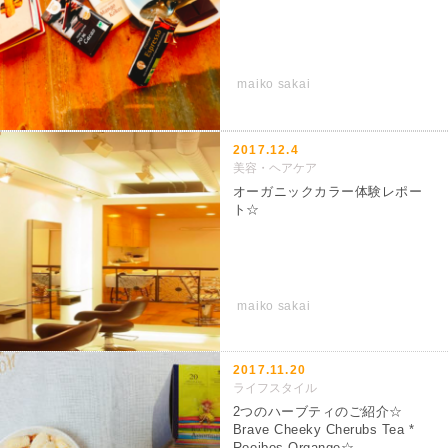
maiko sakai
2017.12.4
美容・ヘアケア
オーガニックカラー体験レポー
ト☆
maiko sakai
2017.11.20
ライフスタイル
2つのハーブティのご紹介☆
Brave Cheeky Cherubs Tea *
Rooibos Organge☆