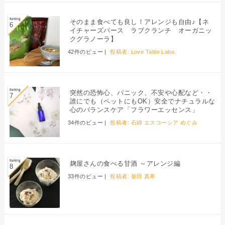
そのまま食べても良し！アレンジも自由♪【ネ
イチャーズパース ラブクランチ オーガニッ
クグラノーラ】
42件のビュー
|
投稿者:
Love Table Labo.
突然の恐怖心、パニック、不安や心配など・・
誰にでも（ペットにもOK）安全でナチュラルな
心のバランスケア「フラワーエッセンス」
34件のビュー
|
投稿者:
石綿 エスコーシア めぐみ
麹屋さんの食べる甘酒 ～アレンジ編
33件のビュー
|
投稿者:
柴田 真希