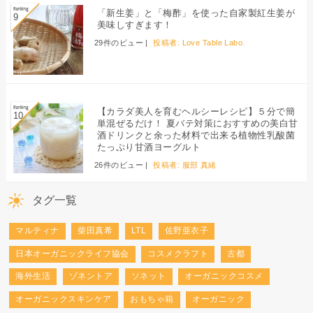
「新生姜」と「梅酢」を使った自家製紅生姜が
美味しすぎます！
29件のビュー
|
投稿者:
Love Table Labo.
【カラダ美人を育むヘルシーレシピ】５分で簡
単混ぜるだけ！ 夏バテ対策におすすめの美白甘
酒ドリンクと余った材料で出来る植物性乳酸菌
たっぷり甘酒ヨーグルト
26件のビュー
|
投稿者:
服部 真緒
タグ一覧
マルティナ
柴田真希
LTL
佐野亜衣子
日本オーガニックライフ協会
コスメクラフト
古都
海外生活
ゾネントア
ソネット
オーガニックコスメ
オーガニックスキンケア
おもちゃ箱
オーガニック