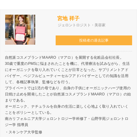
宮地 祥子
ジェロントロジスト・美容家
投稿者の過去記事
自然派コスメブランドMAARO（マアロ）を展開する化粧品会社社長。
30歳で重度のPMSに悩まされたことを機に、代替療法を試みながら、生活
にオーガニックを取り入れていくことが日常となった。サプリメントアド
バイザー、ベジフルビューティーセルフアドバイザーとしての知識を活用
して、各種記事執筆、監修などを行う。
プライベートでは1児の母であり、自身の子供にオーガニックハーブ使用の
日焼け止めを開発したことが自然派コスメブランドMAARO（マアロ）の始
まりである。
オーガニック、ナチュラルを自身の生活に楽しく心地よく取り入れていく
ことをポリシーとしている。
南カリフォルニア大学ジェロントロジー学科修了・山野学苑ジェロントロ
ジー学 指導員
・スキンケア大学監修