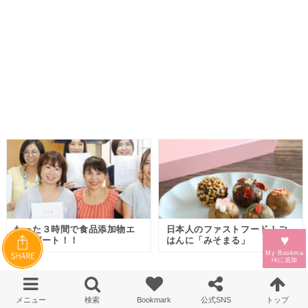
たった３時間で食品添加物エ
日本人のファストフード！ご
♥
キスパート！！
はんに「みそまる」
My Bookma
rkに
追加