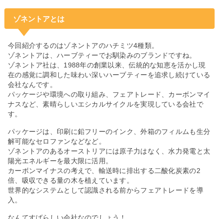
ゾネントアとは
今回紹介するのはゾネントアのハチミツ4種類。
ゾネントアは、ハーブティーでお馴染みのブランドですね。
ゾネントア社は、1988年の創業以来、伝統的な知恵を活かし現
在の感覚に調和した味わい深いハーブティーを追求し続けている
会社なんです。
パッケージや環境への取り組み、フェアトレード、カーボンマイ
ナスなど、素晴らしいエシカルサイクルを実現している会社で
す。
パッケージは、印刷に鉛フリーのインク、外箱のフィルムも生分
解可能なセロファンなどなど。
ゾネントアのあるオーストリアには原子力はなく、水力発電と太
陽光エネルギーを最大限に活用。
カーボンマイナスの考えで、輸送時に排出する二酸化炭素の2
倍、吸収できる量の木を植えています。
世界的なシステムとして認識される前からフェアトレードを導
入。
なんてすばらしい会社なのでしょう！