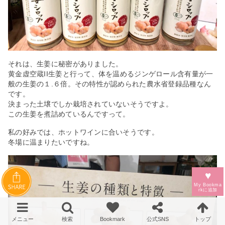
それは、生姜に秘密がありました。
黄金虚空蔵II生姜と行って、体を温めるジンゲロール含有量が一
般の生姜の１.６倍。その特性が認められた農水省登録品種なん
です。
決まった土壌でしか栽培されていないそうですよ。
この生姜を煮詰めているんですって。
私の好みでは、ホットワインに合いそうです。
冬場に温まりたいですね。
♥
My Bookma
rkに
追加