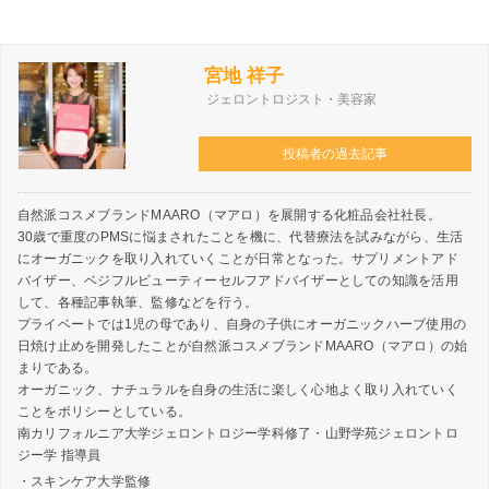
宮地 祥子
ジェロントロジスト・美容家
投稿者の過去記事
自然派コスメブランドMAARO（マアロ）を展開する化粧品会社社長。
30歳で重度のPMSに悩まされたことを機に、代替療法を試みながら、生活
にオーガニックを取り入れていくことが日常となった。サプリメントアド
バイザー、ベジフルビューティーセルフアドバイザーとしての知識を活用
して、各種記事執筆、監修などを行う。
プライベートでは1児の母であり、自身の子供にオーガニックハーブ使用の
日焼け止めを開発したことが自然派コスメブランドMAARO（マアロ）の始
まりである。
オーガニック、ナチュラルを自身の生活に楽しく心地よく取り入れていく
ことをポリシーとしている。
南カリフォルニア大学ジェロントロジー学科修了・山野学苑ジェロントロ
ジー学 指導員
・スキンケア大学監修