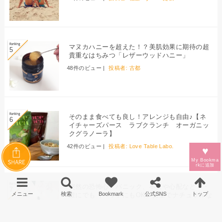
マヌカハニーを超えた！？美肌効果に期待の超
貴重なはちみつ「レザーウッドハニー」
48件のビュー
|
投稿者:
古都
そのまま食べても良し！アレンジも自由♪【ネ
イチャーズパース ラブクランチ オーガニッ
クグラノーラ】
42件のビュー
|
投稿者:
Love Table Labo.
♥
My Bookma
rkに
追加
突然の恐怖心、パニック、不安や心配など・・
誰にでも（ペットにもOK）安全でナチュラルな
心のバランスケア「フラワーエッセンス」
34件のビュー
|
投稿者:
石綿 エスコーシア めぐみ