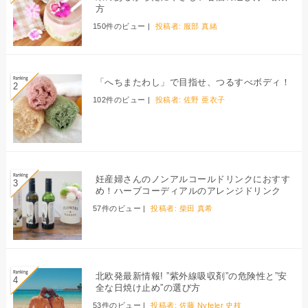
方
150件のビュー
|
投稿者:
服部 真緒
「へちまたわし」で目指せ、つるすべボディ！
102件のビュー
|
投稿者:
佐野 亜衣子
妊産婦さんのノンアルコールドリンクにおすす
め！ハーブコーディアルのアレンジドリンク
57件のビュー
|
投稿者:
柴田 真希
北欧発最新情報! ”紫外線吸収剤”の危険性と”安
全な日焼け止め”の選び方
53件のビュー
|
投稿者:
佐藤 Nyfeler 史枝