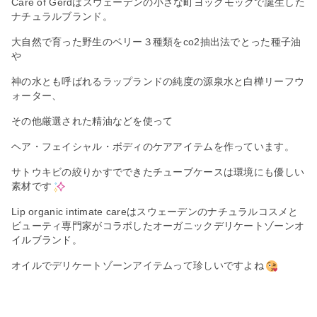
Care of Gerdはスウェーデンの小さな町ヨックモックで誕生した
ナチュラルブランド。
大自然で育った野生のベリー３種類をco2抽出法でとった種子油
や
神の水とも呼ばれるラップランドの純度の源泉水と白樺リーフウ
ォーター、
その他厳選された精油などを使って
ヘア・フェイシャル・ボディのケアアイテムを作っています。
サトウキビの絞りかすでできたチューブケースは環境にも優しい
素材です
Lip organic intimate careはスウェーデンのナチュラルコスメと
ビューティ専門家がコラボしたオーガニックデリケートゾーンオ
イルブランド。
オイルでデリケートゾーンアイテムって珍しいですよね