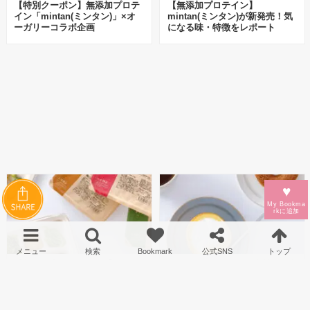
【特別クーポン】無添加プロテ
【無添加プロテイン】
イン「mintan(ミンタン)」×オ
mintan(ミンタン)が新発売！気
ーガリーコラボ企画
になる味・特徴をレポート
♥
My Bookma
rkに
追加
【初回限定3,000円OFF】ヘル
nosh（ナッシュ）の糖質に配慮
シーな宅配弁当、nosh(ナッシ
したスイーツが美味しい！
ュ)を試すなら「今」がお得です