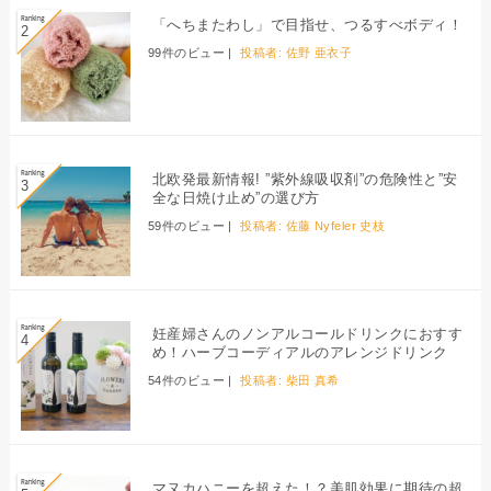
「へちまたわし」で目指せ、つるすべボディ！
99件のビュー
|
投稿者:
佐野 亜衣子
北欧発最新情報! ”紫外線吸収剤”の危険性と”安
全な日焼け止め”の選び方
59件のビュー
|
投稿者:
佐藤 Nyfeler 史枝
妊産婦さんのノンアルコールドリンクにおすす
め！ハーブコーディアルのアレンジドリンク
54件のビュー
|
投稿者:
柴田 真希
マヌカハニーを超えた！？美肌効果に期待の超