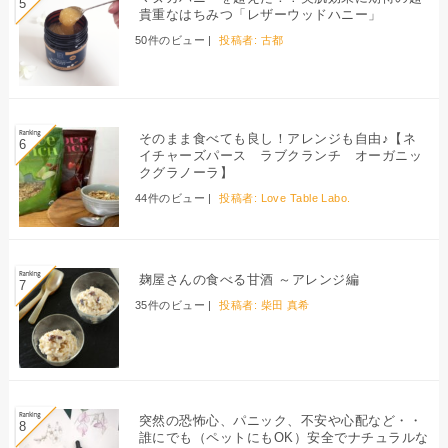
貴重なはちみつ「レザーウッドハニー」
50件のビュー
|
投稿者:
古都
そのまま食べても良し！アレンジも自由♪【ネ
イチャーズパース ラブクランチ オーガニッ
クグラノーラ】
44件のビュー
|
投稿者:
Love Table Labo.
麹屋さんの食べる甘酒 ～アレンジ編
35件のビュー
|
投稿者:
柴田 真希
突然の恐怖心、パニック、不安や心配など・・
誰にでも（ペットにもOK）安全でナチュラルな