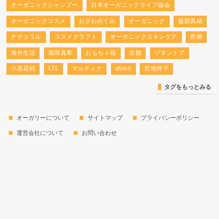
オーガニックシャンプー
日本オーガニックライフ協会
オーガニックコスメ
おざわめぐみ
オーガニック
服部真緒
ナチュラル
コスメクラフト
オーガニックスキンケア
乾燥
海外生活
柴田真希
おもちゃ箱
古都
ゾネントア
小原花純
LTL
マルティナ
shiori
宮地祥子
タグをもっとみる
オーガリーについて
サイトマップ
プライバシーポリシー
運営会社について
お問い合わせ