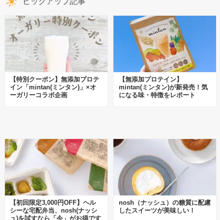
ピックアップ記事
【特別クーポン】無添加プロテ
【無添加プロテイン】
イン「mintan(ミンタン)」×オ
mintan(ミンタン)が新発売！気
ーガリーコラボ企画
になる味・特徴をレポート
【初回限定3,000円OFF】ヘル
nosh（ナッシュ）の糖質に配慮
シーな宅配弁当、nosh(ナッシ
したスイーツが美味しい！
ュ)を試すなら「今」がお得です