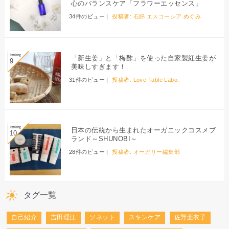
心のバランスケア「フラワーエッセンス」
34件のビュー
|
投稿者:
石綿 エスコーシア めぐみ
「新生姜」と「梅酢」を使った自家製紅生姜が
美味しすぎます！
31件のビュー
|
投稿者:
Love Table Labo.
日本の伝統から生まれたオーガニックコスメブ
ランド～SHUNOBI～
28件のビュー
|
投稿者:
オーガリー編集部
タグ一覧
自己紹介
吉田理江
ソネット
スキンケア
佐野亜衣子