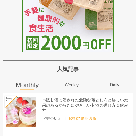
人気記事
Monthly
Weekly
Daily
市販甘酒に隠された危険な落とし穴と嬉しい効
果のあるからだにやさしい甘酒の選び方＆飲み
方
159件のビュー
|
投稿者:
服部 真緒