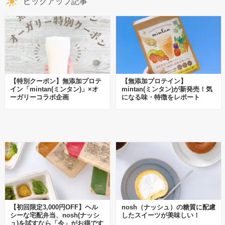
ピックアップ記事
【特別クーポン】無添加プロテ
【無添加プロテイン】
イン「mintan(ミンタン)」×オ
mintan(ミンタン)が新発売！気
ーガリーコラボ企画
になる味・特徴をレポート
【初回限定3,000円OFF】ヘル
nosh（ナッシュ）の糖質に配慮
シーな宅配弁当、nosh(ナッシ
したスイーツが美味しい！
ュ)を試すなら「今」がお得です