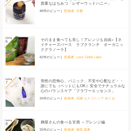
貴重なはちみつ「レザーウッドハニー」
48件のビュー
|
投稿者:
古都
そのまま食べても良し！アレンジも自由♪【ネ
イチャーズパース ラブクランチ オーガニッ
クグラノーラ】
42件のビュー
|
投稿者:
Love Table Labo.
突然の恐怖心、パニック、不安や心配など・・
誰にでも（ペットにもOK）安全でナチュラルな
心のバランスケア「フラワーエッセンス」
34件のビュー
|
投稿者:
石綿 エスコーシア めぐみ
麹屋さんの食べる甘酒 ～アレンジ編
33件のビュー
|
投稿者:
柴田 真希