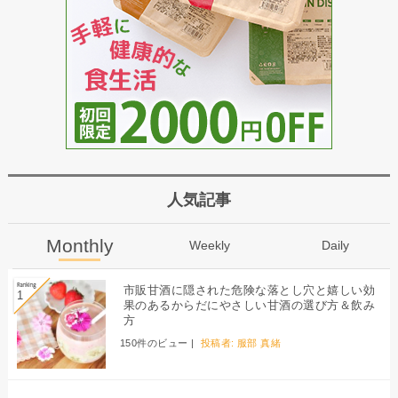
人気記事
Monthly
Weekly
Daily
市販甘酒に隠された危険な落とし穴と嬉しい効
果のあるからだにやさしい甘酒の選び方＆飲み
方
150件のビュー
|
投稿者:
服部 真緒