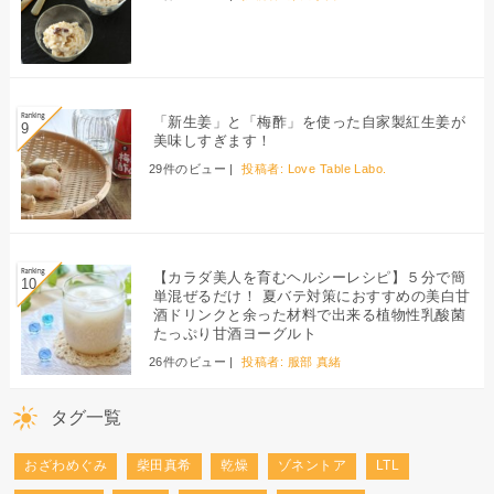
「新生姜」と「梅酢」を使った自家製紅生姜が
美味しすぎます！
29件のビュー
|
投稿者:
Love Table Labo.
【カラダ美人を育むヘルシーレシピ】５分で簡
単混ぜるだけ！ 夏バテ対策におすすめの美白甘
酒ドリンクと余った材料で出来る植物性乳酸菌
たっぷり甘酒ヨーグルト
26件のビュー
|
投稿者:
服部 真緒
タグ一覧
おざわめぐみ
柴田真希
乾燥
ゾネントア
LTL