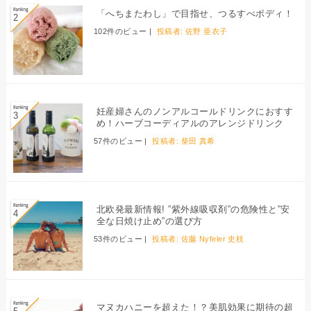
「へちまたわし」で目指せ、つるすべボディ！
102件のビュー
|
投稿者:
佐野 亜衣子
妊産婦さんのノンアルコールドリンクにおすす
め！ハーブコーディアルのアレンジドリンク
57件のビュー
|
投稿者:
柴田 真希
北欧発最新情報! ”紫外線吸収剤”の危険性と”安
全な日焼け止め”の選び方
53件のビュー
|
投稿者:
佐藤 Nyfeler 史枝
マヌカハニーを超えた！？美肌効果に期待の超