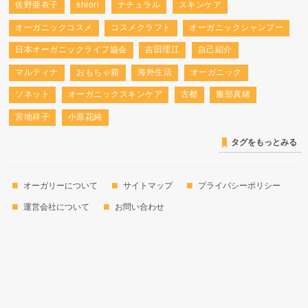
佐野亜衣子
shiori
ナチュラル
スキンケア
オーガニックコスメ
コスメクラフト
オーガニックシャンプー
日本オーガニックライフ協会
吉田理江
自己紹介
マルティナ
おもちゃ箱
海外生活
オーガニック
ソネット
オーガニックスキンケア
古都
服部真緒
宮地祥子
小原花純
タグをもっとみる
オーガリーについて
サイトマップ
プライバシーポリシー
運営会社について
お問い合わせ