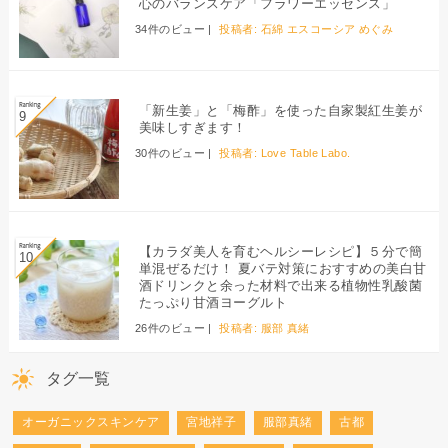
心のバランスケア「フラワーエッセンス」
34件のビュー
|
投稿者:
石綿 エスコーシア めぐみ
「新生姜」と「梅酢」を使った自家製紅生姜が
美味しすぎます！
30件のビュー
|
投稿者:
Love Table Labo.
【カラダ美人を育むヘルシーレシピ】５分で簡
単混ぜるだけ！ 夏バテ対策におすすめの美白甘
酒ドリンクと余った材料で出来る植物性乳酸菌
たっぷり甘酒ヨーグルト
26件のビュー
|
投稿者:
服部 真緒
タグ一覧
オーガニックスキンケア
宮地祥子
服部真緒
古都