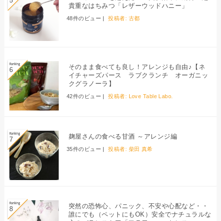
貴重なはちみつ「レザーウッドハニー」
48件のビュー
|
投稿者:
古都
そのまま食べても良し！アレンジも自由♪【ネ
イチャーズパース ラブクランチ オーガニッ
クグラノーラ】
42件のビュー
|
投稿者:
Love Table Labo.
麹屋さんの食べる甘酒 ～アレンジ編
35件のビュー
|
投稿者:
柴田 真希
突然の恐怖心、パニック、不安や心配など・・
誰にでも（ペットにもOK）安全でナチュラルな