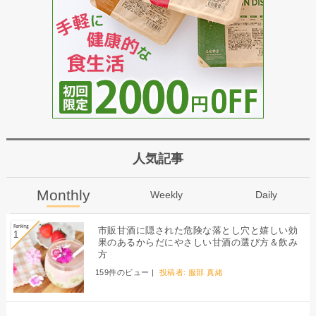
人気記事
Monthly
Weekly
Daily
市販甘酒に隠された危険な落とし穴と嬉しい効
果のあるからだにやさしい甘酒の選び方＆飲み
方
159件のビュー
|
投稿者:
服部 真緒