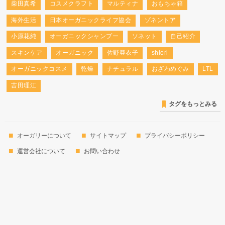
柴田真希
コスメクラフト
マルティナ
おもちゃ箱
海外生活
日本オーガニックライフ協会
ゾネントア
小原花純
オーガニックシャンプー
ソネット
自己紹介
スキンケア
オーガニック
佐野亜衣子
shiori
オーガニックコスメ
乾燥
ナチュラル
おざわめぐみ
LTL
吉田理江
タグをもっとみる
オーガリーについて
サイトマップ
プライバシーポリシー
運営会社について
お問い合わせ