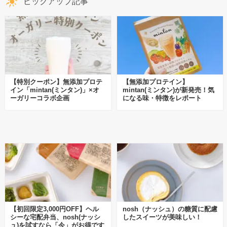
ピックアップ記事
【特別クーポン】無添加プロテ
【無添加プロテイン】
イン「mintan(ミンタン)」×オ
mintan(ミンタン)が新発売！気
ーガリーコラボ企画
になる味・特徴をレポート
【初回限定3,000円OFF】ヘル
nosh（ナッシュ）の糖質に配慮
シーな宅配弁当、nosh(ナッシ
したスイーツが美味しい！
ュ)を試すなら「今」がお得です