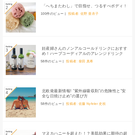
「へちまたわし」で目指せ、つるすべボディ！
100件のビュー
|
投稿者:
佐野 亜衣子
妊産婦さんのノンアルコールドリンクにおすす
め！ハーブコーディアルのアレンジドリンク
58件のビュー
|
投稿者:
柴田 真希
北欧発最新情報! ”紫外線吸収剤”の危険性と”安
全な日焼け止め”の選び方
58件のビュー
|
投稿者:
佐藤 Nyfeler 史枝
マヌカハニーを超えた！？美肌効果に期待の超