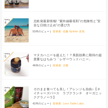
北欧発最新情報! ”紫外線吸収剤”の危険性と”安
全な日焼け止め”の選び方
53件のビュー
|
投稿者:
佐藤 Nyfeler 史枝
マヌカハニーを超えた！？美肌効果に期待の超
貴重なはちみつ「レザーウッドハニー」
48件のビュー
|
投稿者:
古都
そのまま食べても良し！アレンジも自由♪【ネ
イチャーズパース ラブクランチ オーガニッ
クグラノーラ】
42件のビュー
|
投稿者:
Love Table Labo.