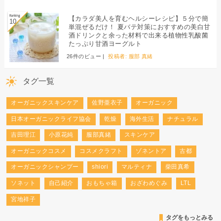
【カラダ美人を育むヘルシーレシピ】５分で簡
単混ぜるだけ！ 夏バテ対策におすすめの美白甘
酒ドリンクと余った材料で出来る植物性乳酸菌
たっぷり甘酒ヨーグルト
26件のビュー
|
投稿者:
服部 真緒
タグ一覧
オーガニックスキンケア
佐野亜衣子
オーガニック
日本オーガニックライフ協会
乾燥
海外生活
ナチュラル
吉田理江
小原花純
服部真緒
スキンケア
オーガニックコスメ
コスメクラフト
ゾネントア
古都
オーガニックシャンプー
shiori
マルティナ
柴田真希
ソネット
自己紹介
おもちゃ箱
おざわめぐみ
LTL
宮地祥子
タグをもっとみる