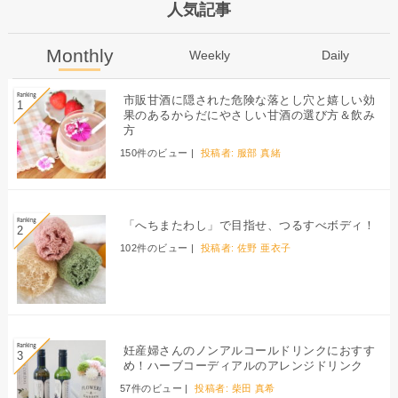
人気記事
Monthly
Weekly
Daily
市販甘酒に隠された危険な落とし穴と嬉しい効
果のあるからだにやさしい甘酒の選び方＆飲み
方
150件のビュー
|
投稿者:
服部 真緒
「へちまたわし」で目指せ、つるすべボディ！
102件のビュー
|
投稿者:
佐野 亜衣子
妊産婦さんのノンアルコールドリンクにおすす
め！ハーブコーディアルのアレンジドリンク
57件のビュー
|
投稿者:
柴田 真希