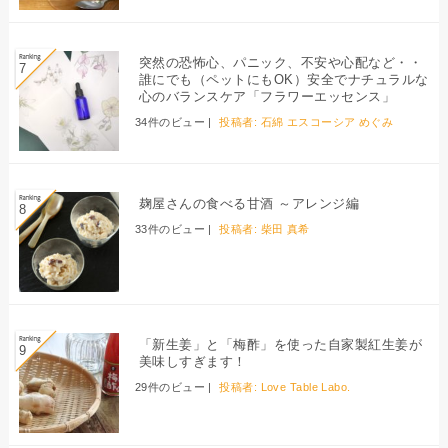
突然の恐怖心、パニック、不安や心配など・・
誰にでも（ペットにもOK）安全でナチュラルな
心のバランスケア「フラワーエッセンス」
34件のビュー
|
投稿者:
石綿 エスコーシア めぐみ
麹屋さんの食べる甘酒 ～アレンジ編
33件のビュー
|
投稿者:
柴田 真希
「新生姜」と「梅酢」を使った自家製紅生姜が
美味しすぎます！
29件のビュー
|
投稿者:
Love Table Labo.