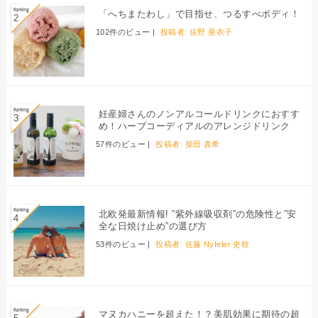
「へちまたわし」で目指せ、つるすべボディ！
102件のビュー
|
投稿者:
佐野 亜衣子
妊産婦さんのノンアルコールドリンクにおすす
め！ハーブコーディアルのアレンジドリンク
57件のビュー
|
投稿者:
柴田 真希
北欧発最新情報! ”紫外線吸収剤”の危険性と”安
全な日焼け止め”の選び方
53件のビュー
|
投稿者:
佐藤 Nyfeler 史枝
マヌカハニーを超えた！？美肌効果に期待の超