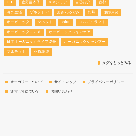
LTL
佐野亜衣子
スキンケア
自己紹介
古都
海外生活
ゾネントア
おざわめぐみ
乾燥
服部真緒
オーガニック
ソネット
shiori
コスメクラフト
オーガニックコスメ
オーガニックスキンケア
日本オーガニックライフ協会
オーガニックシャンプー
マルティナ
小原花純
タグをもっとみる
オーガリーについて
サイトマップ
プライバシーポリシー
運営会社について
お問い合わせ