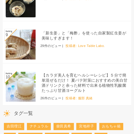
「新生姜」と「梅酢」を使った自家製紅生姜が
美味しすぎます！
29件のビュー
|
投稿者:
Love Table Labo.
【カラダ美人を育むヘルシーレシピ】５分で簡
単混ぜるだけ！ 夏バテ対策におすすめの美白甘
酒ドリンクと余った材料で出来る植物性乳酸菌
たっぷり甘酒ヨーグルト
26件のビュー
|
投稿者:
服部 真緒
タグ一覧
吉田理江
ナチュラル
柴田真希
宮地祥子
おもちゃ箱