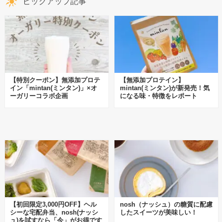
ピックアップ記事
【特別クーポン】無添加プロテ
【無添加プロテイン】
イン「mintan(ミンタン)」×オ
mintan(ミンタン)が新発売！気
ーガリーコラボ企画
になる味・特徴をレポート
【初回限定3,000円OFF】ヘル
nosh（ナッシュ）の糖質に配慮
シーな宅配弁当、nosh(ナッシ
したスイーツが美味しい！
ュ)を試すなら「今」がお得です