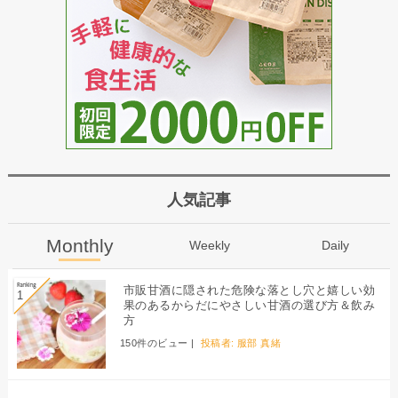
人気記事
Monthly
Weekly
Daily
市販甘酒に隠された危険な落とし穴と嬉しい効
果のあるからだにやさしい甘酒の選び方＆飲み
方
150件のビュー
|
投稿者:
服部 真緒