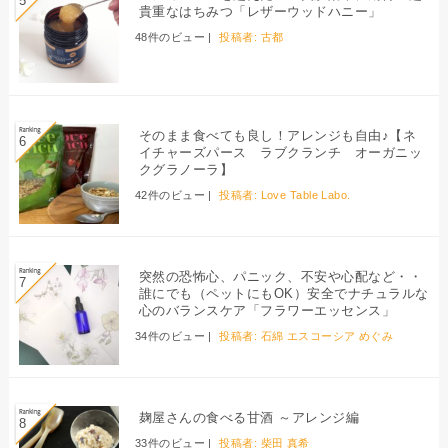
貴重なはちみつ「レザーウッドハニー」
48件のビュー
|
投稿者:
古都
そのまま食べても良し！アレンジも自由♪【ネ
イチャーズパース ラブクランチ オーガニッ
クグラノーラ】
42件のビュー
|
投稿者:
Love Table Labo.
突然の恐怖心、パニック、不安や心配など・・
誰にでも（ペットにもOK）安全でナチュラルな
心のバランスケア「フラワーエッセンス」
34件のビュー
|
投稿者:
石綿 エスコーシア めぐみ
麹屋さんの食べる甘酒 ～アレンジ編
33件のビュー
|
投稿者:
柴田 真希