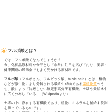
フルボ酸とは？
では、フルボ酸てなんでしょうか？
今、化粧品原材料や食品として非常に注目を浴びており、美容・
健康関連の展示会でもよく見かける原材料です。
フルボ酸
（フルボさん、フルビック酸、fulvic acid）とは、植物
などが微生物により分解される最終生成物である
腐植物質
のう
ち、酸によって沈殿しない無定形高分子有機酸。土壌や天然水中
に広く分布している。（Wikipediaより）
土壌の中に存在する有機酸であり、植物にミネラルを補給す役割
を担っているものです。