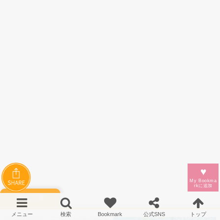
♥
My Bookma
rkに
追加
関連記事