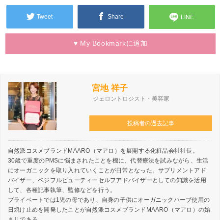
Tweet
Share
LINE
♥
My Bookmarkに
追加
宮地 祥子
ジェロントロジスト・美容家
投稿者の過去記事
自然派コスメブランドMAARO（マアロ）を展開する化粧品会社社長。
30歳で重度のPMSに悩まされたことを機に、代替療法を試みながら、生活
にオーガニックを取り入れていくことが日常となった。サプリメントアド
バイザー、ベジフルビューティーセルフアドバイザーとしての知識を活用
して、各種記事執筆、監修などを行う。
プライベートでは1児の母であり、自身の子供にオーガニックハーブ使用の
日焼け止めを開発したことが自然派コスメブランドMAARO（マアロ）の始
まりである。