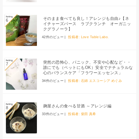
そのまま食べても良し！アレンジも自由♪【ネ
イチャーズパース ラブクランチ オーガニッ
クグラノーラ】
42件のビュー
|
投稿者:
Love Table Labo.
突然の恐怖心、パニック、不安や心配など・・
誰にでも（ペットにもOK）安全でナチュラルな
心のバランスケア「フラワーエッセンス」
34件のビュー
|
投稿者:
石綿 エスコーシア めぐみ
麹屋さんの食べる甘酒 ～アレンジ編
33件のビュー
|
投稿者:
柴田 真希