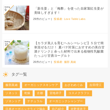
「新生姜」と「梅酢」を使った自家製紅生姜が
美味しすぎます！
29件のビュー
|
投稿者:
Love Table Labo.
【カラダ美人を育むヘルシーレシピ】５分で簡
単混ぜるだけ！ 夏バテ対策におすすめの美白甘
酒ドリンクと余った材料で出来る植物性乳酸菌
たっぷり甘酒ヨーグルト
26件のビュー
|
投稿者:
服部 真緒
タグ一覧
服部真緒
オーガニックスキンケア
おざわめぐみ
吉田理江
ソネット
乾燥
古都
宮地祥子
コスメクラフト
ゾネントア
ナチュラル
オーガニックシャンプー
日本オーガニックライフ協会
自己紹介
佐野亜衣子