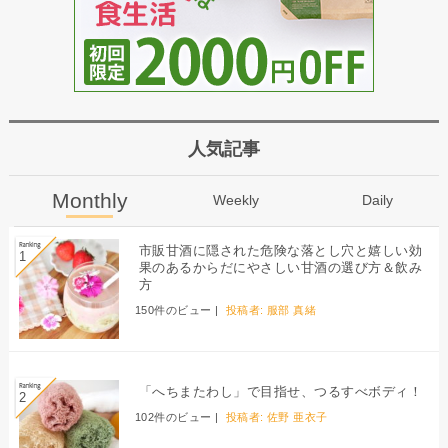
人気記事
Monthly
Weekly
Daily
市販甘酒に隠された危険な落とし穴と嬉しい効
果のあるからだにやさしい甘酒の選び方＆飲み
方
150件のビュー
|
投稿者:
服部 真緒
「へちまたわし」で目指せ、つるすべボディ！
102件のビュー
|
投稿者:
佐野 亜衣子