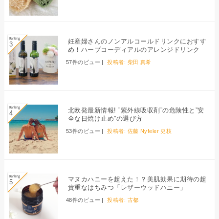
妊産婦さんのノンアルコールドリンクにおすす
め！ハーブコーディアルのアレンジドリンク
57件のビュー
|
投稿者:
柴田 真希
北欧発最新情報! ”紫外線吸収剤”の危険性と”安
全な日焼け止め”の選び方
53件のビュー
|
投稿者:
佐藤 Nyfeler 史枝
マヌカハニーを超えた！？美肌効果に期待の超
貴重なはちみつ「レザーウッドハニー」
48件のビュー
|
投稿者:
古都