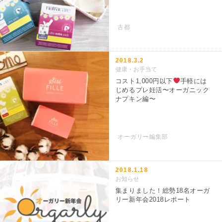
古都
2018.3.2
健康・お手当て
コスト1,000円以下
手軽には
じめるプレ妊活〜オーガニック
ナプキン編〜
オーガリー編集部
2018.1.18
お知らせ
集まりました！総勢18名オーガ
リー新年会2018レポート