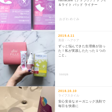
natracare（ナトラケア）ドライ
＆ライト パッド ライナー
おざわ めぐみ
2019.4.11
美容・ヘアケア
ずっと悩んできた生理痛が治っ
た！私が実践したたった１つの
こと。
saaya
2018.10.10
ライフスタイル
安心安全なオーガニック洗剤で
毎日を快適に