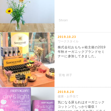
Shiori
2019.10.23
ワークスタイル
株式会社おもちゃ箱主催の2019
年秋オーガニックブランドセミ
ナーに参加してきました。
宮地 祥子
2019.6.28
健康・お手当て
気になる尿もれはオーガニック
コットンでしっかり吸収！